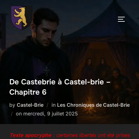
Skip
to
TOGGLE
content
De Castebrie à Castel-brie –
Chapitre 6
by
Castel-Brie
in
Les Chroniques de Castel-Brie
Posted
on
mercredi, 9 juillet 2025
on
Texte apocryphe
: certaines libertés ont été prises